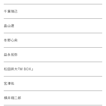
千葉瑞己
畠山遼
冬野心央
益永拓弥
松田昇大『M BOX』
宮澤佑
横井翔二郎