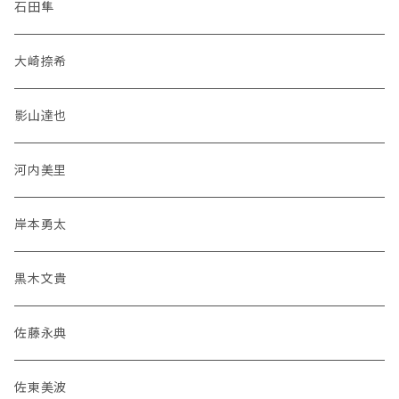
石田隼
大崎捺希
影山達也
河内美里
岸本勇太
黒木文貴
佐藤永典
佐東美波