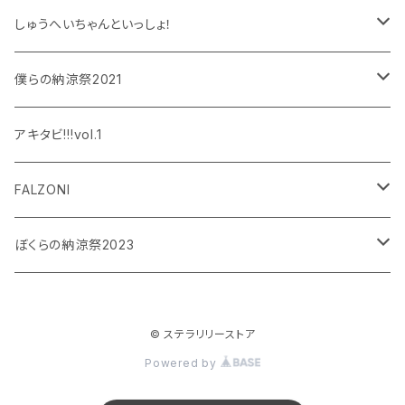
しゅうへいちゃんといっしょ！
和泉宗兵
僕らの納涼祭2021
設楽銀河
和泉宗兵
アキタビ!!!vol.1
平賀勇成
神永圭佑
FALZONI
吉岡佑
小波津亜廉
笠間淳の黄昏古書堂
ぼくらの納涼祭2023
小林竜之
瀬戸祐介
和泉宗兵
© ステラリリーストア
八島諒
八島諒
磯野大
Powered by