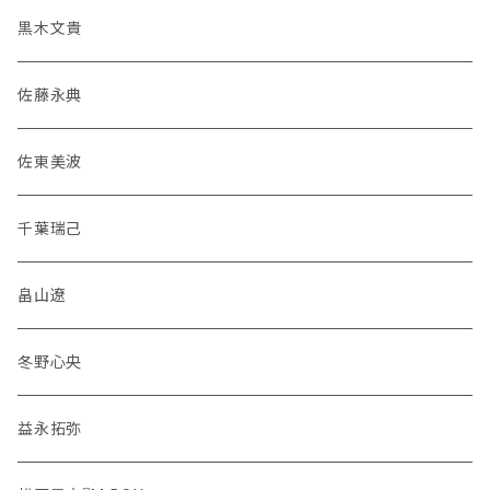
黒木文貴
佐藤永典
佐東美波
千葉瑞己
畠山遼
冬野心央
益永拓弥