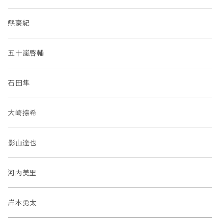
縣豪紀
五十嵐啓輔
石田隼
大崎捺希
影山達也
河内美里
岸本勇太