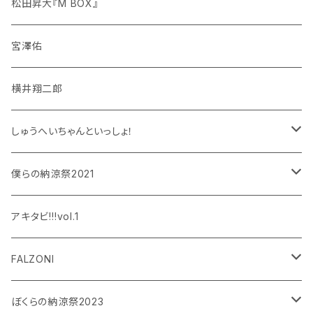
松田昇大『M BOX』
宮澤佑
横井翔二郎
しゅうへいちゃんといっしょ！
和泉宗兵
僕らの納涼祭2021
設楽銀河
和泉宗兵
アキタビ!!!vol.1
平賀勇成
神永圭佑
FALZONI
吉岡佑
小波津亜廉
笠間淳の黄昏古書堂
ぼくらの納涼祭2023