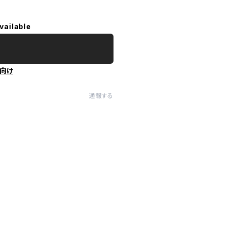
vailable
向け
通報する