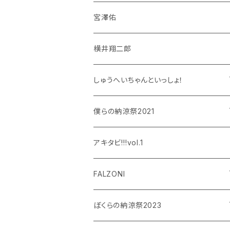
宮澤佑
横井翔二郎
しゅうへいちゃんといっしょ！
和泉宗兵
僕らの納涼祭2021
設楽銀河
和泉宗兵
アキタビ!!!vol.1
平賀勇成
神永圭佑
FALZONI
吉岡佑
小波津亜廉
笠間淳の黄昏古書堂
ぼくらの納涼祭2023