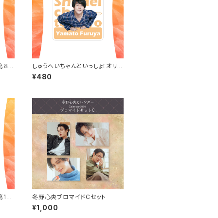
第８夜
しゅうへいちゃんといっしょ！オリジ
（全６
ナルステッカー（古谷大和）
¥480
第10
冬野心央ブロマイドCセット
瀬戸祐
¥1,000