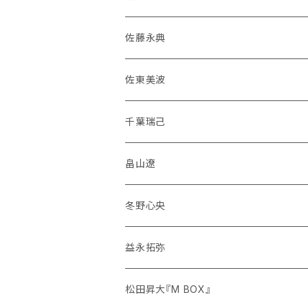
佐藤永典
佐東美波
千葉瑞己
畠山遼
冬野心央
益永拓弥
松田昇大『M BOX』