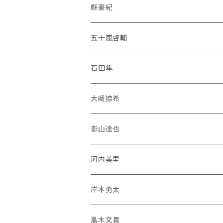
縣豪紀
五十嵐啓輔
石田隼
大崎捺希
影山達也
河内美里
岸本勇太
黒木文貴