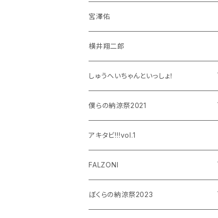
宮澤佑
横井翔二郎
しゅうへいちゃんといっしょ！
和泉宗兵
僕らの納涼祭2021
設楽銀河
和泉宗兵
アキタビ!!!vol.1
平賀勇成
神永圭佑
FALZONI
吉岡佑
小波津亜廉
笠間淳の黄昏古書堂
ぼくらの納涼祭2023