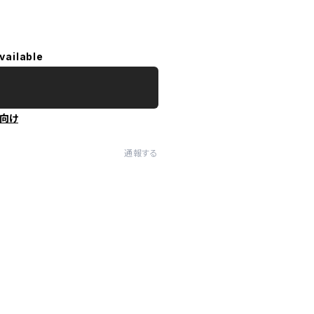
vailable
向け
通報する