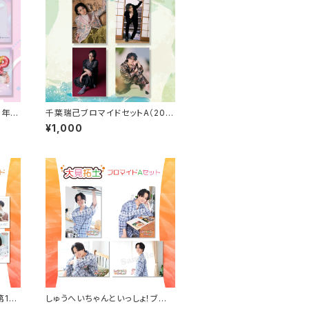
5年4
千葉瑞己ブロマイドセットA（202
ット）
5年4月始まりカレンダーアザーカ
¥1,000
ット）
第10
しゅうへいちゃんといっしょ！ブロ
ド（全
マイドA（大見拓土）