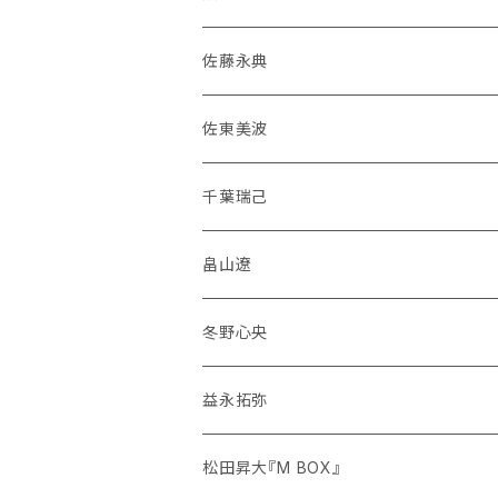
佐藤永典
佐東美波
千葉瑞己
畠山遼
冬野心央
益永拓弥
松田昇大『M BOX』