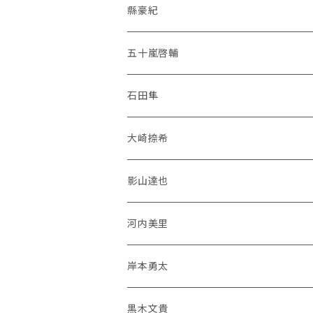
縣豪紀
五十嵐啓輔
石田隼
大崎捺希
影山達也
河内美里
岸本勇太
黒木文貴