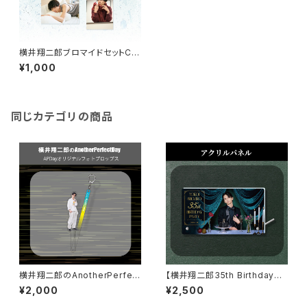
横井翔二郎ブロマイドセットC
（2026-2027カレンダーアザー
¥1,000
カット）
同じカテゴリの商品
横井翔二郎のAnotherPerfect
【横井翔二郎35th BirthdayPa
Day APDayオリジナルフォトプ
rty】アクリルパネル
¥2,000
¥2,500
ロップス