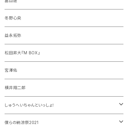
畠山遼
冬野心央
益永拓弥
松田昇大『M BOX』
宮澤佑
横井翔二郎
しゅうへいちゃんといっしょ！
和泉宗兵
僕らの納涼祭2021