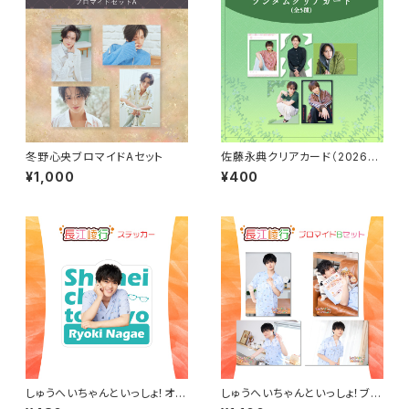
冬野心央ブロマイドAセット
佐藤永典クリアカード（2026年
4月始まりカレンダーアザーカッ
¥1,000
¥400
ト）
しゅうへいちゃんといっしょ！オリ
しゅうへいちゃんといっしょ！ブロ
ジナルステッカー（長江崚行）
マイドB（長江崚行）