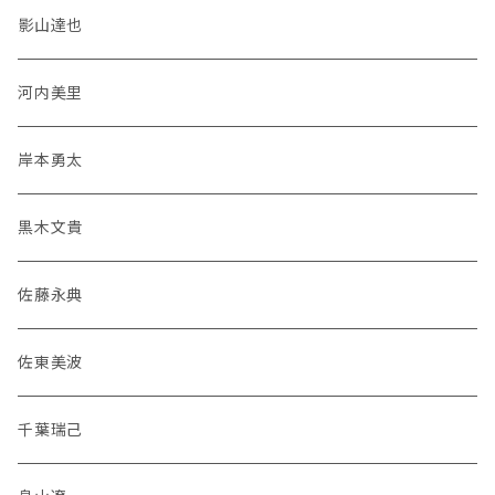
影山達也
河内美里
岸本勇太
黒木文貴
佐藤永典
佐東美波
千葉瑞己