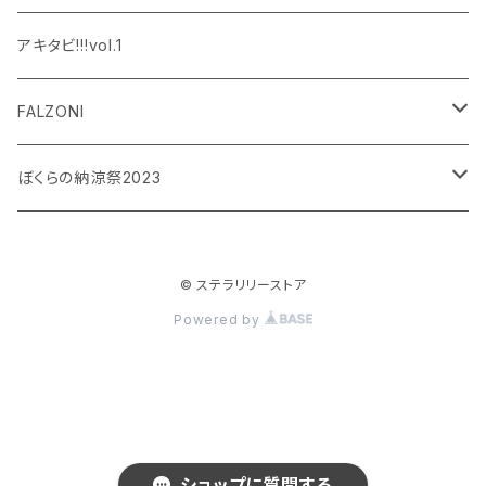
設楽銀河
和泉宗兵
アキタビ!!!vol.1
平賀勇成
神永圭佑
FALZONI
吉岡佑
小波津亜廉
笠間淳の黄昏古書堂
ぼくらの納涼祭2023
小林竜之
瀬戸祐介
和泉宗兵
© ステラリリーストア
八島諒
八島諒
磯野大
Powered by
大見拓土
横井翔二郎
栗田学武
長江崚行
松田岳
ショップに質問する