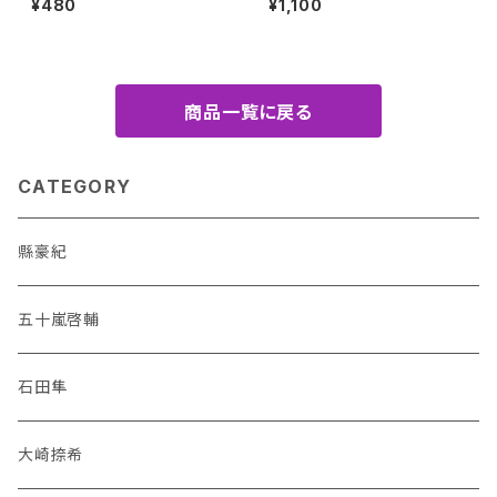
¥480
¥1,100
商品一覧に戻る
CATEGORY
縣豪紀
五十嵐啓輔
石田隼
大崎捺希