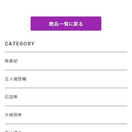
商品一覧に戻る
CATEGORY
縣豪紀
五十嵐啓輔
石田隼
大崎捺希