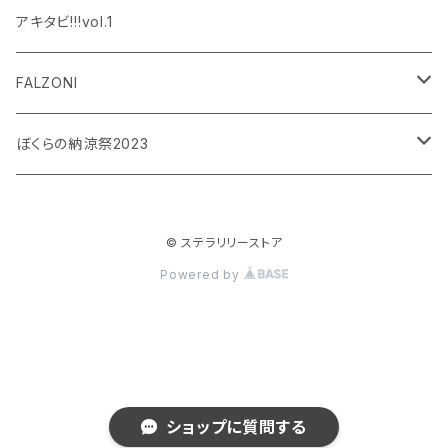
設楽銀河
和泉宗兵
アキタビ!!!vol.1
平賀勇成
神永圭佑
FALZONI
吉岡佑
小波津亜廉
笠間淳の黄昏古書堂
ぼくらの納涼祭2023
小林竜之
瀬戸祐介
和泉宗兵
© ステラリリーストア
八島諒
八島諒
磯野大
Powered by
大見拓土
横井翔二郎
栗田学武
長江崚行
松田岳
ショップに質問する
横井翔二郎
笹翼