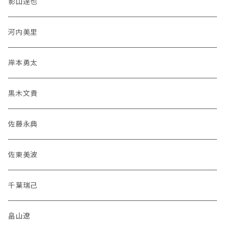
影山達也
河内美里
岸本勇太
黒木文貴
佐藤永典
佐東美波
千葉瑞己
畠山遼