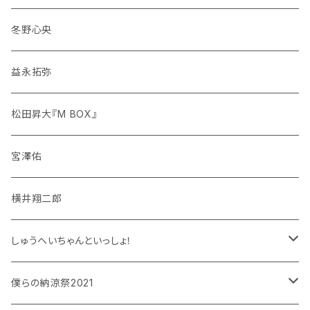
冬野心央
益永拓弥
松田昇大『M BOX』
宮澤佑
横井翔二郎
しゅうへいちゃんといっしょ！
和泉宗兵
僕らの納涼祭2021