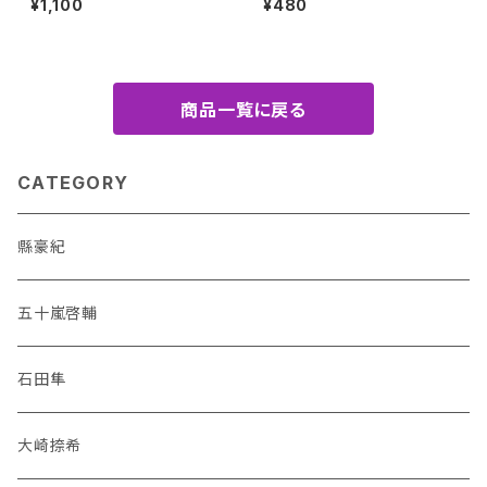
¥1,100
¥480
商品一覧に戻る
CATEGORY
縣豪紀
五十嵐啓輔
石田隼
大崎捺希