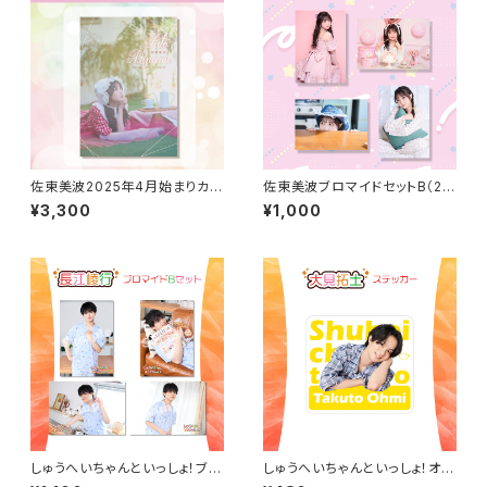
佐東美波2025年4月始まりカレ
佐東美波ブロマイドセットB（20
ンダー（壁掛けタイプ）
25年4月始まりカレンダーアザ
¥3,300
¥1,000
ーカット）
しゅうへいちゃんといっしょ！ブロ
しゅうへいちゃんといっしょ！オリ
マイドB（長江崚行）
ジナルステッカー（大見拓土）