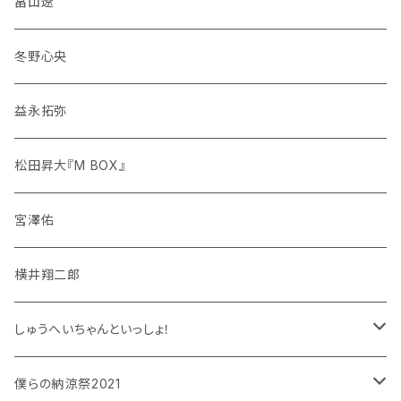
畠山遼
冬野心央
益永拓弥
松田昇大『M BOX』
宮澤佑
横井翔二郎
しゅうへいちゃんといっしょ！
和泉宗兵
僕らの納涼祭2021