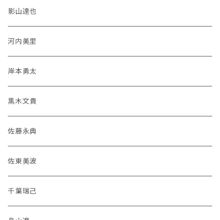
影山達也
河内美里
岸本勇太
黒木文貴
佐藤永典
佐東美波
千葉瑞己