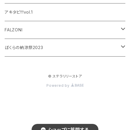
設楽銀河
和泉宗兵
アキタビ!!!vol.1
平賀勇成
神永圭佑
FALZONI
吉岡佑
小波津亜廉
笠間淳の黄昏古書堂
ぼくらの納涼祭2023
小林竜之
瀬戸祐介
和泉宗兵
© ステラリリーストア
八島諒
八島諒
磯野大
Powered by
大見拓土
横井翔二郎
栗田学武
長江崚行
松田岳
ショップに質問する