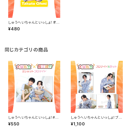
しゅうへいちゃんといっしょ！オリ
ジナルステッカー（大見拓土）
¥480
同じカテゴリの商品
しゅうへいちゃんといっしょ！#3
しゅうへいちゃんといっしょ！ブロ
2ショット2L判ブロマイド（大見
マイドA（大見拓土）
¥550
¥1,100
拓土＆長江崚行）