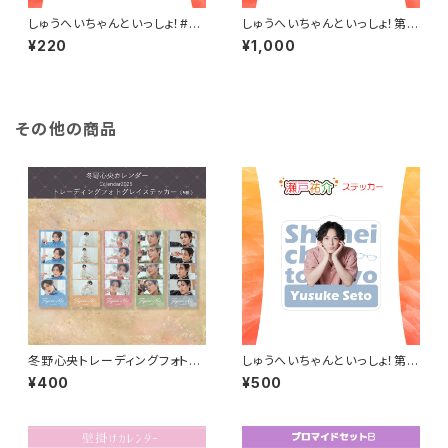
しゅうへいちゃんといっしょ！#3
しゅうへいちゃんといっしょ！第1
チェキ風ランダムブロマイド（全
0夜ブロマイドA（杉咲真広）
¥220
¥1,000
8種）
その他の商品
冬野心央トレーディングフォトグ
しゅうへいちゃんといっしょ！第1
レイステッカー
0夜オリジナルステッカー（瀬戸
¥400
¥500
祐介）