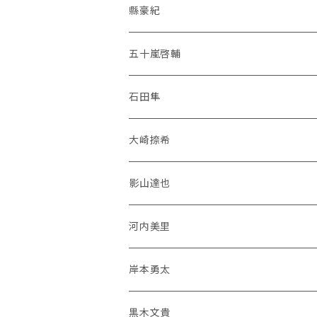
縣豪紀
五十嵐啓輔
石田隼
大崎捺希
影山達也
河内美里
岸本勇太
黒木文貴