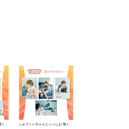
第10
しゅうへいちゃんといっしょ！第10
夜ブロマイドB（吉岡佑）