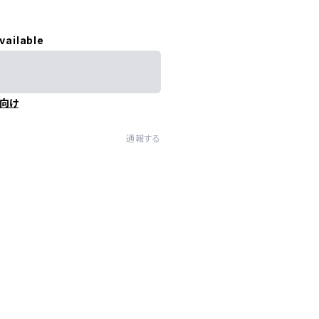
vailable
向け
通報する