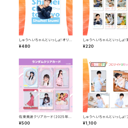
しゅうへいちゃんといっしょ！オリジ
しゅうへいちゃんといっしょ！
ナルステッカー（和泉宗兵2022
チェキ風ランダムブロマイド
¥480
¥220
冬）
種）
佐東美波クリアカード（2025年4
しゅうへいちゃんといっしょ！
月始まりカレンダーアザーカット）
マイドB（長江崚行）
¥500
¥1,100