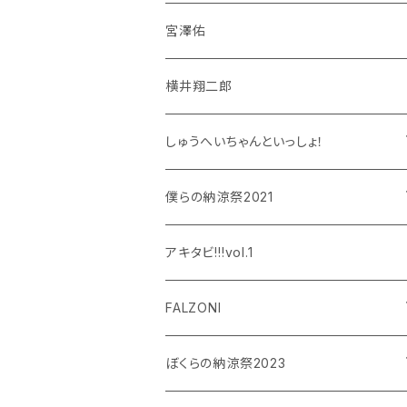
宮澤佑
横井翔二郎
しゅうへいちゃんといっしょ！
和泉宗兵
僕らの納涼祭2021
設楽銀河
和泉宗兵
アキタビ!!!vol.1
平賀勇成
神永圭佑
FALZONI
吉岡佑
小波津亜廉
笠間淳の黄昏古書堂
ぼくらの納涼祭2023