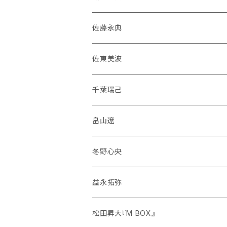
佐藤永典
佐東美波
千葉瑞己
畠山遼
冬野心央
益永拓弥
松田昇大『M BOX』