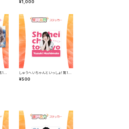
¥1,000
第10
しゅうへいちゃんといっしょ！第10
夜オリジナルステッカー（星元裕
¥500
月）