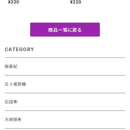
¥220
¥220
（全8種）
種）
商品一覧に戻る
CATEGORY
縣豪紀
五十嵐啓輔
石田隼
大崎捺希