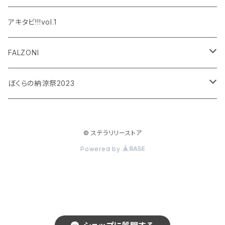
設楽銀河
和泉宗兵
アキタビ!!!vol.1
平賀勇成
神永圭佑
FALZONI
吉岡佑
小波津亜廉
笠間淳の黄昏古書堂
ぼくらの納涼祭2023
小林竜之
瀬戸祐介
和泉宗兵
© ステラリリーストア
八島諒
八島諒
磯野大
Powered by
大見拓土
横井翔二郎
栗田学武
長江崚行
松田岳