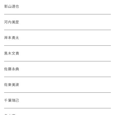
影山達也
河内美里
岸本勇太
黒木文貴
佐藤永典
佐東美波
千葉瑞己