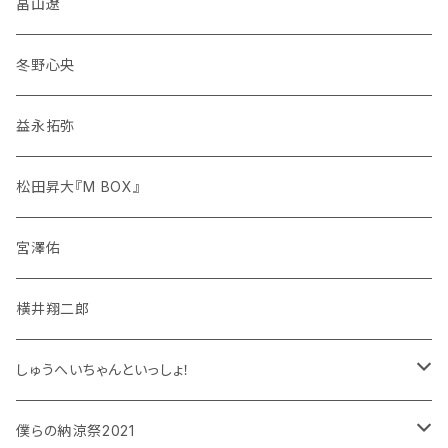
畠山遼
冬野心央
益永拓弥
松田昇大『M BOX』
宮澤佑
横井翔二郎
しゅうへいちゃんといっしょ！
和泉宗兵
僕らの納涼祭2021