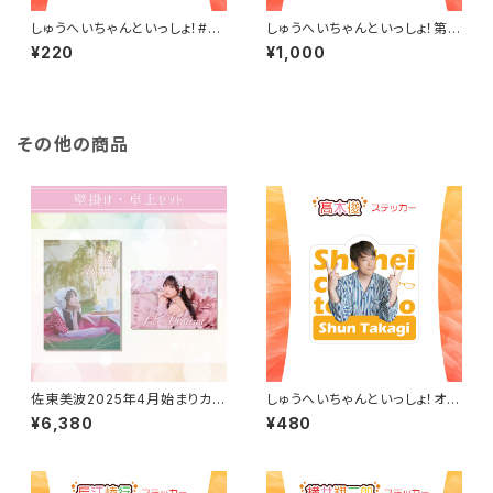
しゅうへいちゃんといっしょ！#3
しゅうへいちゃんといっしょ！第1
チェキ風ランダムブロマイド（全
0夜ブロマイドA（杉咲真広）
¥220
¥1,000
8種）
その他の商品
佐東美波2025年4月始まりカレ
しゅうへいちゃんといっしょ！オリ
ンダー（壁掛け・卓上）セット
ジナルステッカー（髙木俊）
¥6,380
¥480