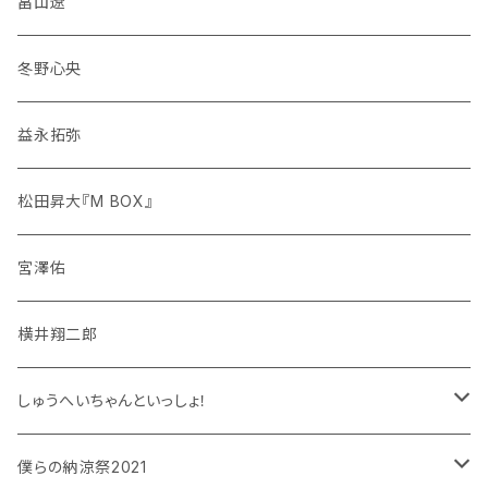
畠山遼
冬野心央
益永拓弥
松田昇大『M BOX』
宮澤佑
横井翔二郎
しゅうへいちゃんといっしょ！
和泉宗兵
僕らの納涼祭2021