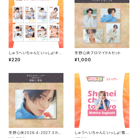
しゅうへいちゃんといっしょ！#3
冬野心央ブロマイドAセット
チェキ風ランダムブロマイド（全
¥220
¥1,000
8種）
冬野心央2026.4-2027.3カレ
しゅうへいちゃんといっしょ！第1
ンダー（壁掛け）
0夜オリジナルステッカー（杉咲