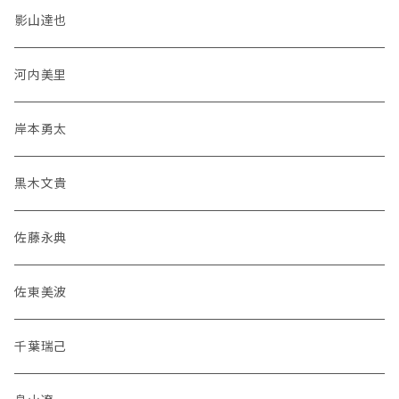
影山達也
河内美里
岸本勇太
黒木文貴
佐藤永典
佐東美波
千葉瑞己