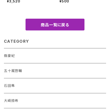
¥3,520
¥500
真広）
商品一覧に戻る
CATEGORY
縣豪紀
五十嵐啓輔
石田隼
大崎捺希