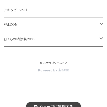
設楽銀河
和泉宗兵
アキタビ!!!vol.1
平賀勇成
神永圭佑
FALZONI
吉岡佑
小波津亜廉
笠間淳の黄昏古書堂
ぼくらの納涼祭2023
小林竜之
瀬戸祐介
和泉宗兵
© ステラリリーストア
八島諒
八島諒
磯野大
Powered by
大見拓土
横井翔二郎
栗田学武
長江崚行
松田岳
ショップに質問する