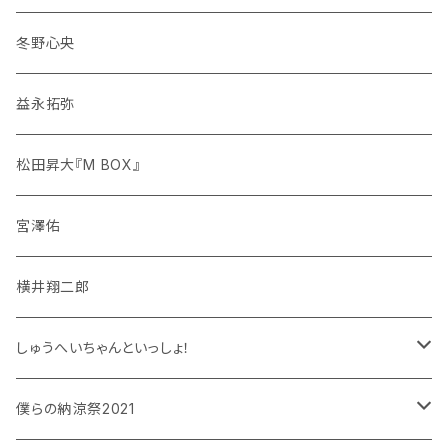
冬野心央
益永拓弥
松田昇大『M BOX』
宮澤佑
横井翔二郎
しゅうへいちゃんといっしょ！
和泉宗兵
僕らの納涼祭2021