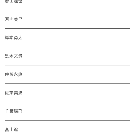
影山達也
河内美里
岸本勇太
黒木文貴
佐藤永典
佐東美波
千葉瑞己
畠山遼