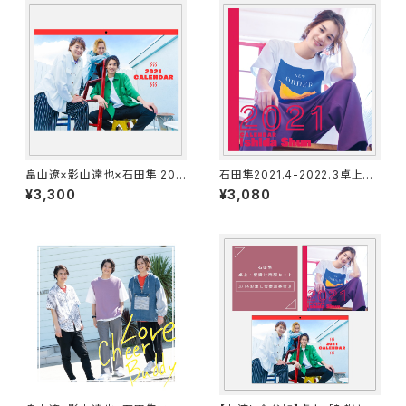
畠山遼×影山達也×石田隼 202
石田隼2021.4-2022.3卓上カ
1.4-2022.3壁掛けカレンダー
レンダー
¥3,300
¥3,080