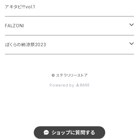
設楽銀河
和泉宗兵
アキタビ!!!vol.1
平賀勇成
神永圭佑
FALZONI
吉岡佑
小波津亜廉
笠間淳の黄昏古書堂
ぼくらの納涼祭2023
小林竜之
瀬戸祐介
和泉宗兵
© ステラリリーストア
八島諒
八島諒
磯野大
Powered by
大見拓土
横井翔二郎
栗田学武
長江崚行
松田岳
ショップに質問する
横井翔二郎
笹翼