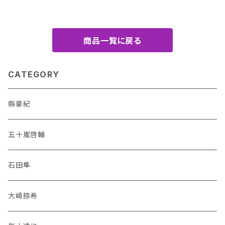
商品一覧に戻る
CATEGORY
縣豪紀
五十嵐啓輔
石田隼
大崎捺希