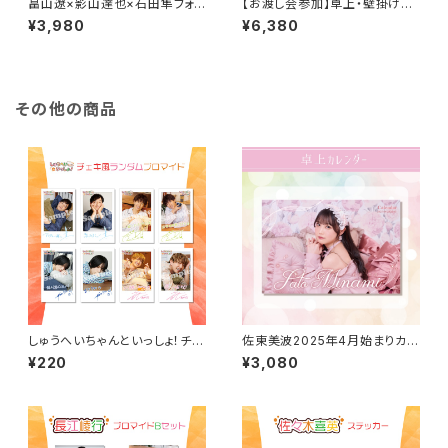
畠山遼×影山達也×石田隼フォト
【お渡し会参加】卓上・壁掛けセ
ブック「Love Cheer Buddy」
ット（石田隼）
¥3,980
¥6,380
その他の商品
しゅうへいちゃんといっしょ！チェ
佐東美波2025年4月始まりカレ
キ風ランダムブロマイド（全８
ンダー（卓上タイプ）
¥220
¥3,080
種）