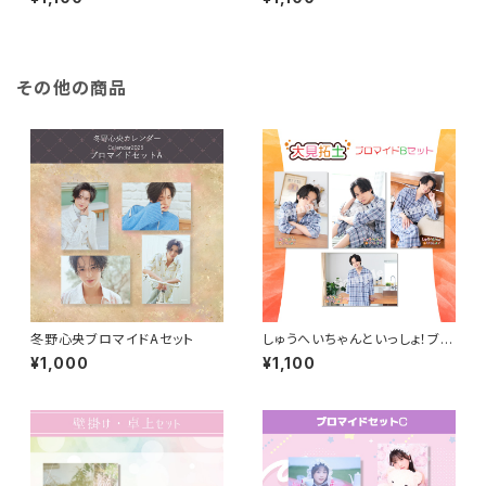
その他の商品
冬野心央ブロマイドAセット
しゅうへいちゃんといっしょ！ブロ
マイドB（大見拓土）
¥1,000
¥1,100