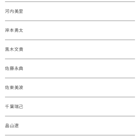
河内美里
岸本勇太
黒木文貴
佐藤永典
佐東美波
千葉瑞己
畠山遼