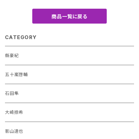
商品一覧に戻る
CATEGORY
縣豪紀
五十嵐啓輔
石田隼
大崎捺希
影山達也