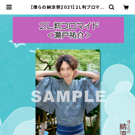
【僕らの納涼祭2021】２L判ブロマイ
ド（瀬戸祐介） | ステラリリーストア