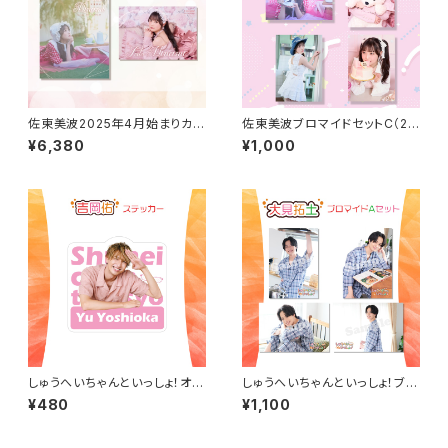
佐東美波2025年4月始まりカレ
佐東美波ブロマイドセットC（20
ンダー（壁掛け・卓上）セット
25年4月始まりカレンダーアザ
¥6,380
¥1,000
ーカット）
しゅうへいちゃんといっしょ！オリ
しゅうへいちゃんといっしょ！ブロ
ジナルステッカー（吉岡佑）
マイドA（大見拓土）
¥480
¥1,100