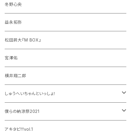
冬野心央
益永拓弥
松田昇大『M BOX』
宮澤佑
横井翔二郎
しゅうへいちゃんといっしょ！
和泉宗兵
僕らの納涼祭2021
設楽銀河
和泉宗兵
アキタビ!!!vol.1