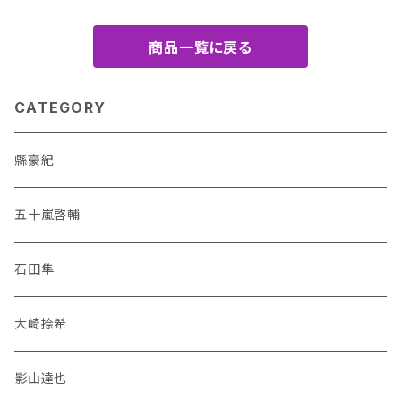
商品一覧に戻る
CATEGORY
縣豪紀
五十嵐啓輔
石田隼
大崎捺希
影山達也