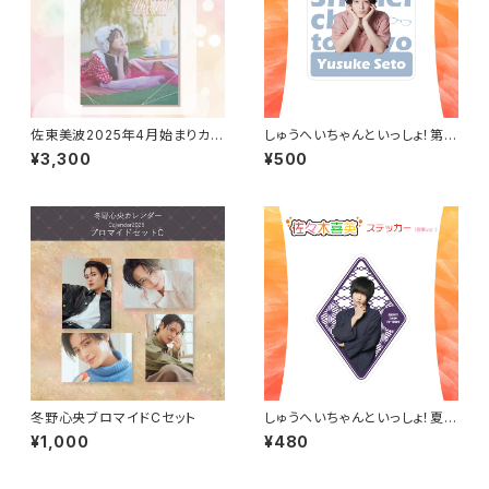
佐東美波2025年4月始まりカレ
しゅうへいちゃんといっしょ！第1
ンダー（壁掛けタイプ）
0夜オリジナルステッカー（瀬戸
¥3,300
¥500
祐介）
冬野心央ブロマイドCセット
しゅうへいちゃんといっしょ！夏季
限定ステッカー（佐々木喜英）
¥1,000
¥480