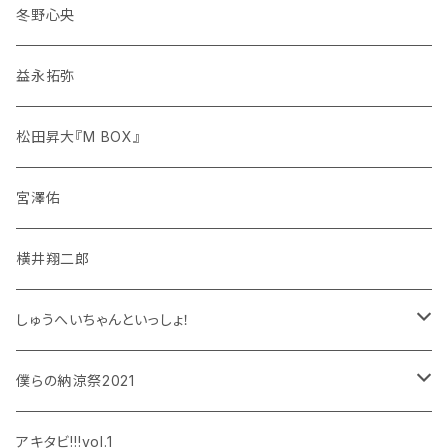
冬野心央
益永拓弥
松田昇大『M BOX』
宮澤佑
横井翔二郎
しゅうへいちゃんといっしょ！
和泉宗兵
僕らの納涼祭2021
設楽銀河
和泉宗兵
アキタビ!!!vol.1