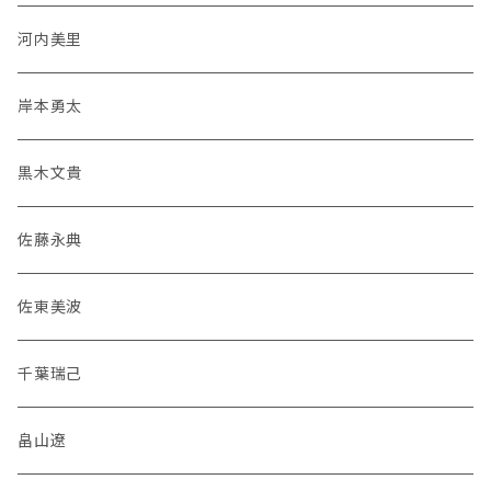
河内美里
岸本勇太
黒木文貴
佐藤永典
佐東美波
千葉瑞己
畠山遼