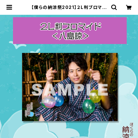
【僕らの納涼祭2021】２L判ブロマイ
ド（八島諒） | ステラリリーストア