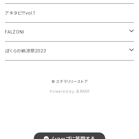
設楽銀河
和泉宗兵
アキタビ!!!vol.1
平賀勇成
神永圭佑
FALZONI
吉岡佑
小波津亜廉
笠間淳の黄昏古書堂
ぼくらの納涼祭2023
小林竜之
瀬戸祐介
和泉宗兵
© ステラリリーストア
八島諒
八島諒
磯野大
Powered by
大見拓土
横井翔二郎
栗田学武
長江崚行
松田岳
ショップに質問する