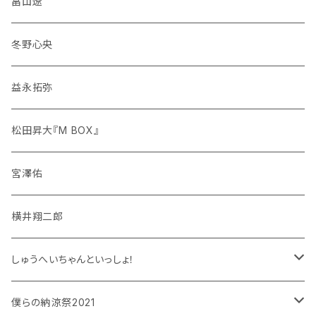
畠山遼
冬野心央
益永拓弥
松田昇大『M BOX』
宮澤佑
横井翔二郎
しゅうへいちゃんといっしょ！
和泉宗兵
僕らの納涼祭2021