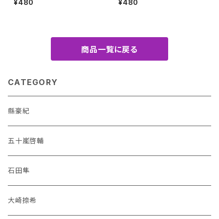
¥480
¥480
商品一覧に戻る
CATEGORY
縣豪紀
五十嵐啓輔
石田隼
大崎捺希