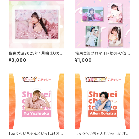
佐東美波2025年4月始まりカレ
佐東美波ブロマイドセットC（20
ンダー（卓上タイプ）
25年4月始まりカレンダーアザ
¥3,080
¥1,000
ーカット）
しゅうへいちゃんといっしょ！オリ
しゅうへいちゃんといっしょ！オリ
ジナルステッカー（吉岡佑）
ジナルステッカー（小波津亜廉）