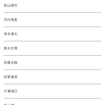
影山達也
河内美里
岸本勇太
黒木文貴
佐藤永典
佐東美波
千葉瑞己