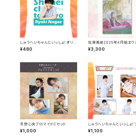
しゅうへいちゃんといっしょ！オリジ
佐東美波2025年4月始まり
ナルステッカー（長江崚行）
ンダー（壁掛けタイプ）
¥480
¥3,300
冬野心央ブロマイドCセット
しゅうへいちゃんといっしょ！
マイドB（長江崚行）
¥1,000
¥1,100