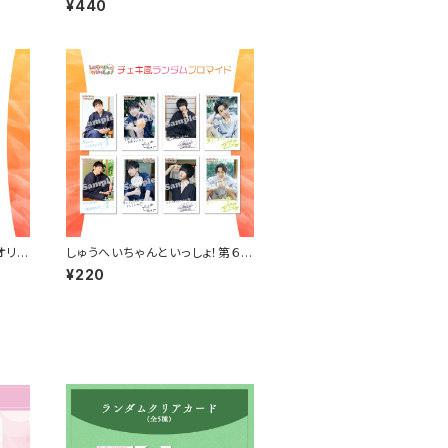
¥440
英）
オリジ
しゅうへいちゃんといっしょ！第６夜
）
チェキ風ランダムブロマイド（全8
¥220
種）