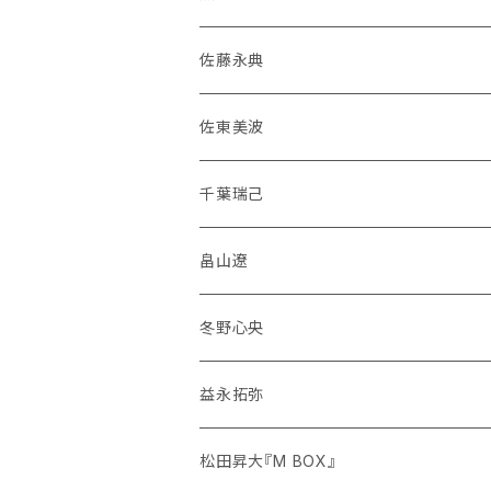
佐藤永典
佐東美波
千葉瑞己
畠山遼
冬野心央
益永拓弥
松田昇大『M BOX』