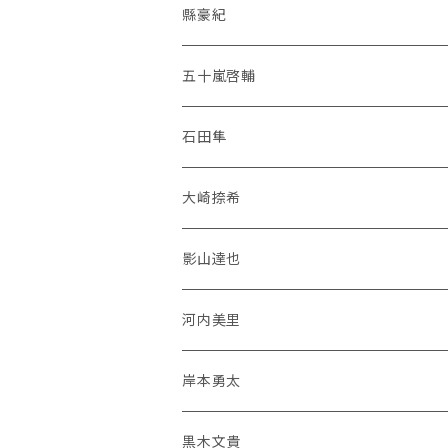
縣豪紀
五十嵐啓輔
石田隼
大崎捺希
影山達也
河内美里
岸本勇太
黒木文貴