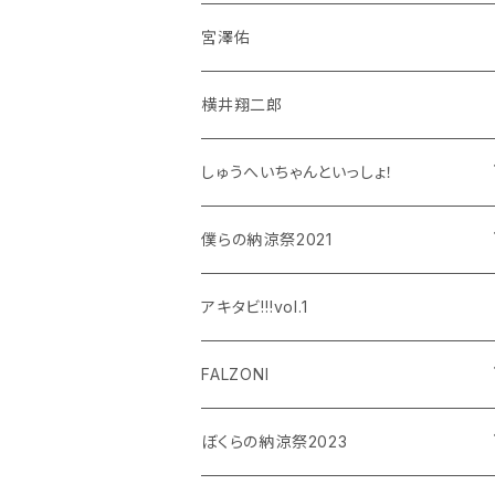
宮澤佑
横井翔二郎
しゅうへいちゃんといっしょ！
和泉宗兵
僕らの納涼祭2021
設楽銀河
和泉宗兵
アキタビ!!!vol.1
平賀勇成
神永圭佑
FALZONI
吉岡佑
小波津亜廉
笠間淳の黄昏古書堂
ぼくらの納涼祭2023