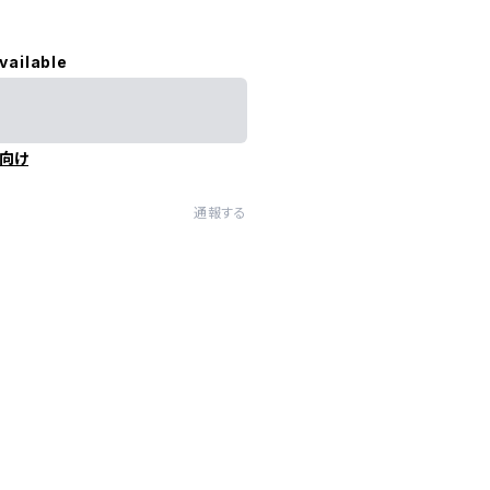
vailable
向け
通報する