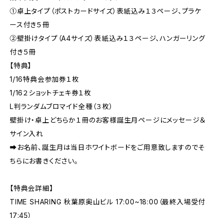
①卓上タイプ（ポストカードサイズ）表紙込み１３ページ、プラケ
ース付き５冊
②壁掛けタイプ（A4サイズ）表紙込み１３ページ、ハンガーリング
付き５冊
【特典】
1/16特典会参加券１枚
1/16２ショットチェキ券１枚
L判ランダムブロマイド全種（３枚）
壁掛け・卓上どちらか１冊のお客様誕生月ページにメッセージ＆
サイン入れ
➡お名前、誕生月は当日ホワイトボードをご用意致しますのでそ
ちらにお書きください。
【特典会詳細】
TIME SHARING 秋葉原奥山ビル 17:00~18:00（最終入場受付
17:45）