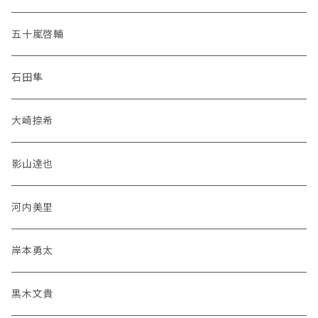
五十嵐啓輔
石田隼
大崎捺希
影山達也
河内美里
岸本勇太
黒木文貴