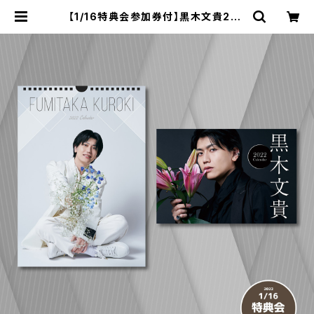
【1/16特典会参加券付】黒木文貴202
2年カレンダー（卓上・壁掛け5セット）
| ステラリリーストア