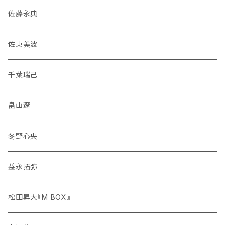
佐藤永典
佐東美波
千葉瑞己
畠山遼
冬野心央
益永拓弥
松田昇大『M BOX』