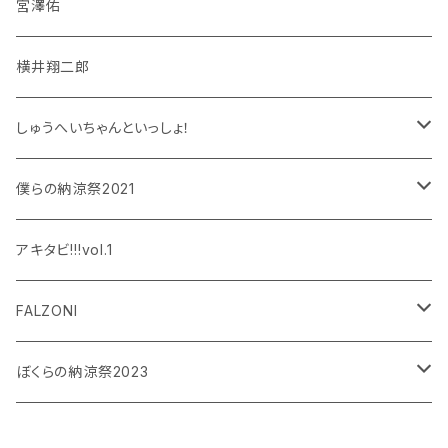
宮澤佑
横井翔二郎
しゅうへいちゃんといっしょ！
和泉宗兵
僕らの納涼祭2021
設楽銀河
和泉宗兵
アキタビ!!!vol.1
平賀勇成
神永圭佑
FALZONI
吉岡佑
小波津亜廉
笠間淳の黄昏古書堂
ぼくらの納涼祭2023
小林竜之
瀬戸祐介
和泉宗兵