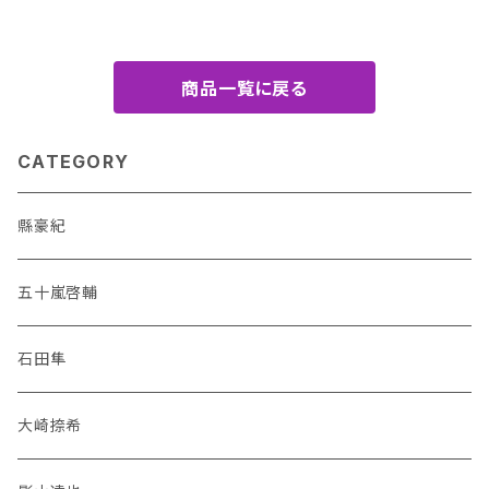
商品一覧に戻る
CATEGORY
縣豪紀
五十嵐啓輔
石田隼
大崎捺希