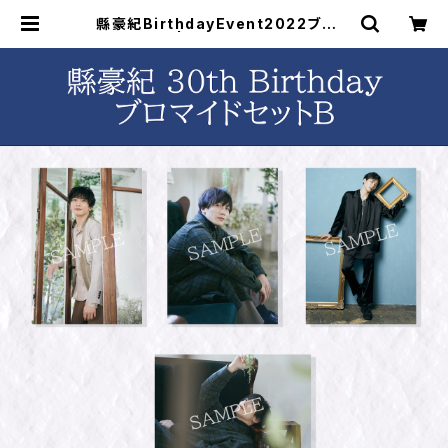
縣豪紀BirthdayEvent2022ブロマ
イドB | ステラリリーストア