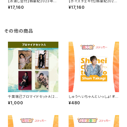
【お渡し会付】縣豪紀2023年カ
【ボイスチェキ付】縣豪紀2023
レンダー（壁掛け・卓上3セット）
年カレンダー（壁掛け・卓上3セ
¥17,160
¥17,160
ット）
その他の商品
千葉瑞己ブロマイドセットA（20
しゅうへいちゃんといっしょ！オリ
25年4月始まりカレンダーアザ
ジナルステッカー（髙木俊）
¥1,000
¥480
ーカット）