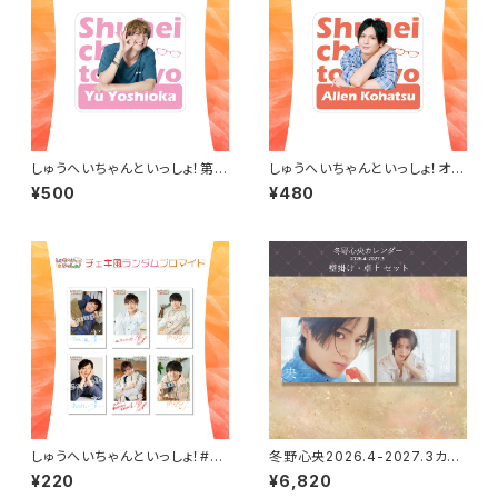
しゅうへいちゃんといっしょ！第1
しゅうへいちゃんといっしょ！オリ
0夜オリジナルステッカー（吉岡
ジナルステッカー（小波津亜廉）
¥500
¥480
佑）
しゅうへいちゃんといっしょ！#2
冬野心央2026.4-2027.3カレ
チェキ風ランダムブロマイド（全
ンダー（壁掛け・卓上セット）
¥220
¥6,820
6種）