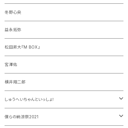
冬野心央
益永拓弥
松田昇大『M BOX』
宮澤佑
横井翔二郎
しゅうへいちゃんといっしょ！
和泉宗兵
僕らの納涼祭2021