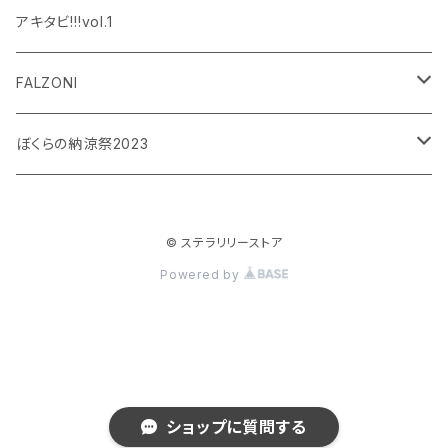
設楽銀河
和泉宗兵
アキタビ!!!vol.1
平賀勇成
神永圭佑
FALZONI
吉岡佑
小波津亜廉
笠間淳の黄昏古書堂
ぼくらの納涼祭2023
小林竜之
瀬戸祐介
和泉宗兵
© ステラリリーストア
八島諒
八島諒
磯野大
Powered by
大見拓土
横井翔二郎
栗田学武
長江崚行
松田岳
ショップに質問する
横井翔二郎
笹翼