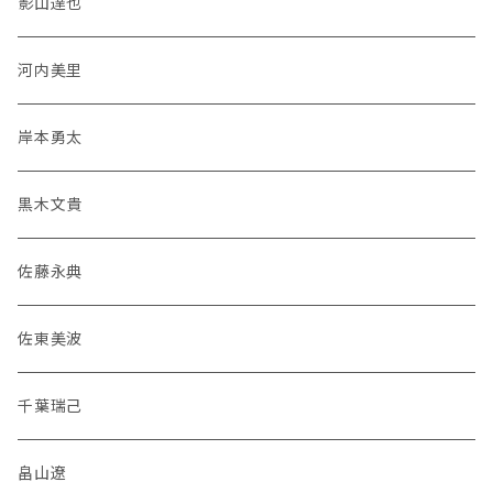
影山達也
河内美里
岸本勇太
黒木文貴
佐藤永典
佐東美波
千葉瑞己
畠山遼