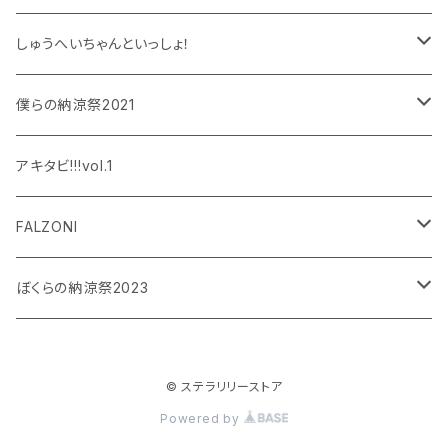
しゅうへいちゃんといっしょ！
和泉宗兵
僕らの納涼祭2021
設楽銀河
和泉宗兵
アキタビ!!!vol.1
平賀勇成
神永圭佑
FALZONI
吉岡佑
小波津亜廉
笠間淳の黄昏古書堂
ぼくらの納涼祭2023
小林竜之
瀬戸祐介
和泉宗兵
© ステラリリーストア
八島諒
八島諒
磯野大
Powered by