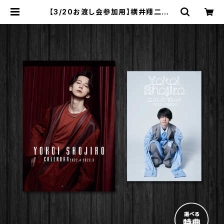
【3/20お渡し会参加用】横井翔二郎2
022.4-2023.3カレンダー（卓上・壁
掛け3セット） | ステラリリーストア