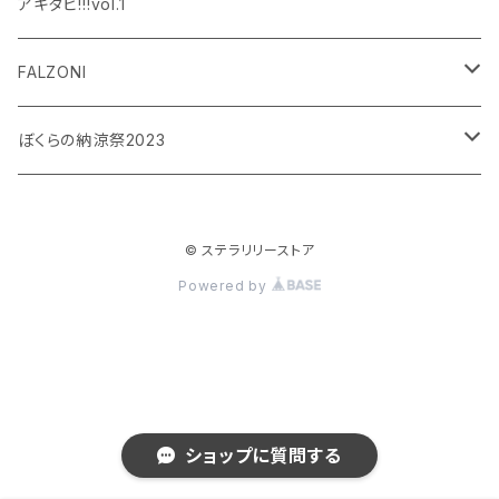
設楽銀河
和泉宗兵
アキタビ!!!vol.1
平賀勇成
神永圭佑
FALZONI
吉岡佑
小波津亜廉
笠間淳の黄昏古書堂
ぼくらの納涼祭2023
小林竜之
瀬戸祐介
和泉宗兵
© ステラリリーストア
八島諒
八島諒
磯野大
Powered by
大見拓土
横井翔二郎
栗田学武
長江崚行
松田岳
ショップに質問する
横井翔二郎
笹翼