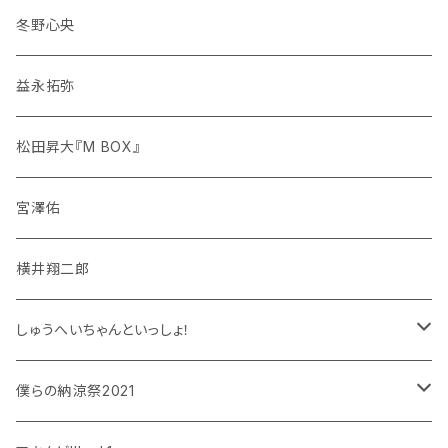
冬野心央
益永拓弥
松田昇大『M BOX』
宮澤佑
横井翔二郎
しゅうへいちゃんといっしょ！
和泉宗兵
僕らの納涼祭2021