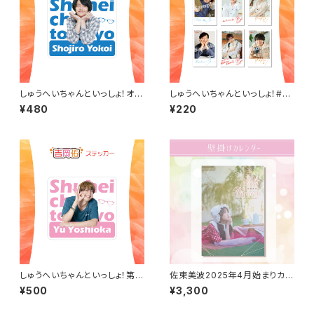
しゅうへいちゃんといっしょ！オリ
しゅうへいちゃんといっしょ！#2
ジナルステッカー（横井翔二郎2
チェキ風ランダムブロマイド（全
¥480
¥220
022春）
6種）
しゅうへいちゃんといっしょ！第1
佐東美波2025年4月始まりカレ
0夜オリジナルステッカー（吉岡
ンダー（壁掛けタイプ）
¥500
¥3,300
佑）