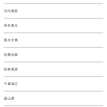
河内美里
岸本勇太
黒木文貴
佐藤永典
佐東美波
千葉瑞己
畠山遼