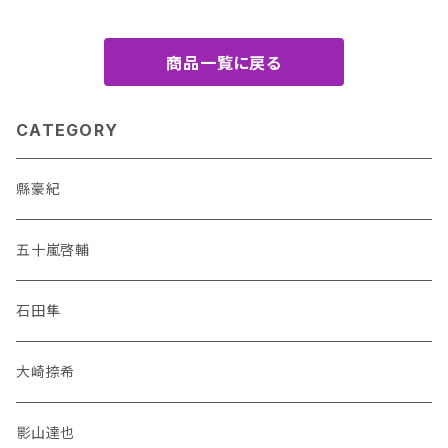
商品一覧に戻る
CATEGORY
縣豪紀
五十嵐啓輔
石田隼
大崎捺希
影山達也