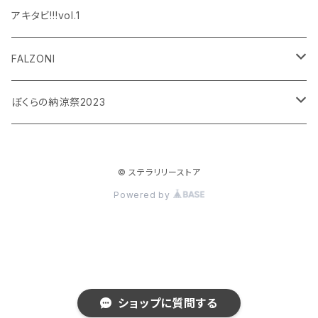
設楽銀河
和泉宗兵
アキタビ!!!vol.1
平賀勇成
神永圭佑
FALZONI
吉岡佑
小波津亜廉
笠間淳の黄昏古書堂
ぼくらの納涼祭2023
小林竜之
瀬戸祐介
和泉宗兵
© ステラリリーストア
八島諒
八島諒
磯野大
Powered by
大見拓土
横井翔二郎
栗田学武
長江崚行
松田岳
ショップに質問する
横井翔二郎
笹翼