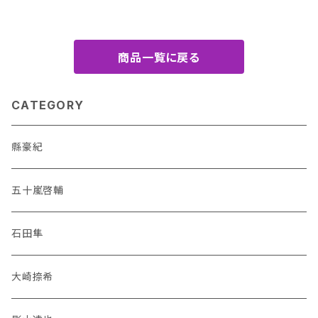
商品一覧に戻る
CATEGORY
縣豪紀
五十嵐啓輔
石田隼
大崎捺希