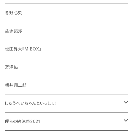
冬野心央
益永拓弥
松田昇大『M BOX』
宮澤佑
横井翔二郎
しゅうへいちゃんといっしょ！
和泉宗兵
僕らの納涼祭2021