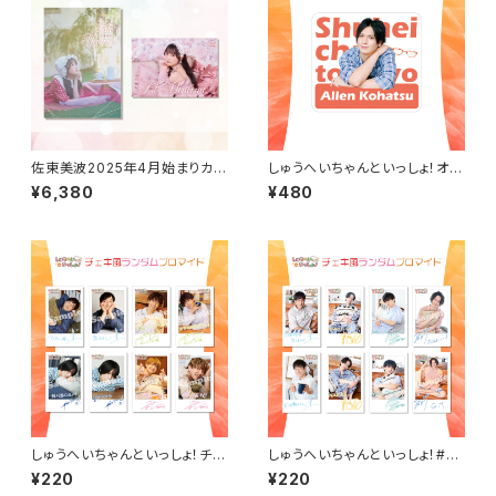
佐東美波2025年4月始まりカレ
しゅうへいちゃんといっしょ！オリ
ンダー（壁掛け・卓上）セット
ジナルステッカー（小波津亜廉）
¥6,380
¥480
しゅうへいちゃんといっしょ！チェ
しゅうへいちゃんといっしょ！#3
キ風ランダムブロマイド（全８
チェキ風ランダムブロマイド（全
¥220
¥220
種）
8種）