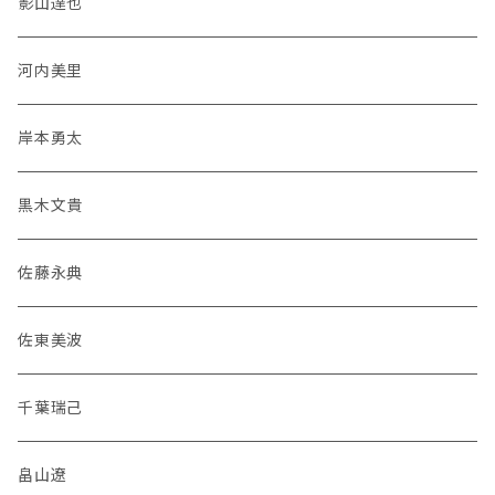
影山達也
河内美里
岸本勇太
黒木文貴
佐藤永典
佐東美波
千葉瑞己
畠山遼