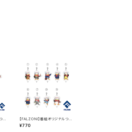
ルつな
【FALZONI】番組オリジナルつな
がるアクリルチャーム３
¥770