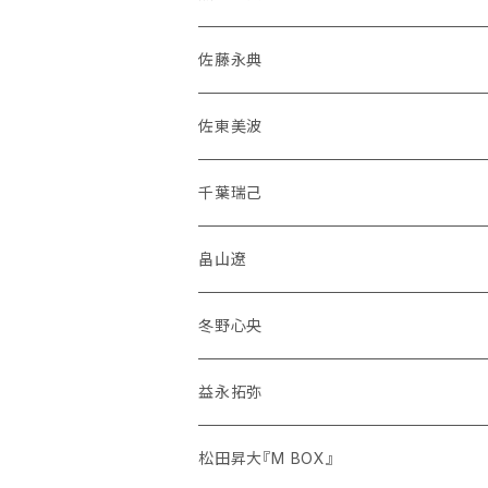
佐藤永典
佐東美波
千葉瑞己
畠山遼
冬野心央
益永拓弥
松田昇大『M BOX』