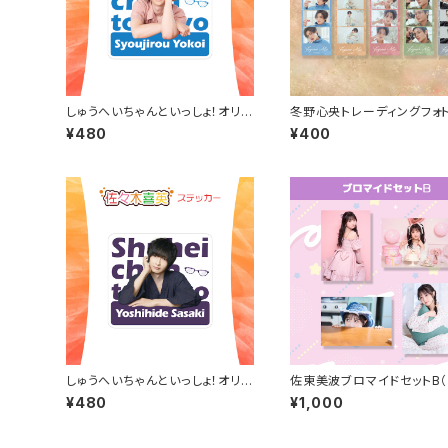
しゅうへいちゃんといっしょ！オリジ
冬野心央トレーディングフォ
ナルステッカー（横井翔二郎）
イステッカー
¥480
¥400
しゅうへいちゃんといっしょ！オリジ
佐東美波ブロマイドセットB（
ナルステッカー（佐々木喜英）
5年4月始まりカレンダーア
¥480
¥1,000
ット）