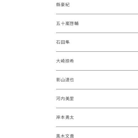
縣豪紀
五十嵐啓輔
石田隼
大崎捺希
影山達也
河内美里
岸本勇太
黒木文貴