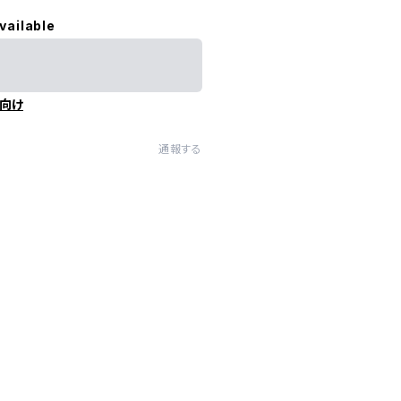
vailable
向け
通報する