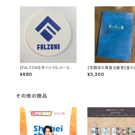
【FALZONI】オリジナルコースタ
【笠間淳の黄昏古書堂】星の
ー
葉 朗読脚本
¥880
¥3,300
その他の商品