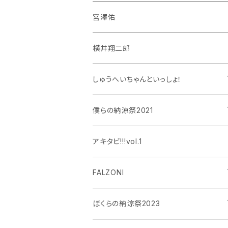
宮澤佑
横井翔二郎
しゅうへいちゃんといっしょ！
和泉宗兵
僕らの納涼祭2021
設楽銀河
和泉宗兵
アキタビ!!!vol.1
平賀勇成
神永圭佑
FALZONI
吉岡佑
小波津亜廉
笠間淳の黄昏古書堂
ぼくらの納涼祭2023