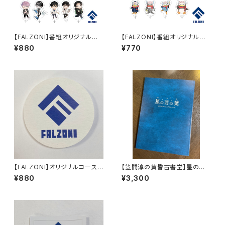
【FALZONI】番組オリジナルつ
【FALZONI】番組オリジナルつ
ながるアクリルチャーム
ながるアクリルチャーム３
¥880
¥770
【FALZONI】オリジナルコースタ
【笠間淳の黄昏古書堂】星の言
ー
の葉 朗読脚本
¥880
¥3,300