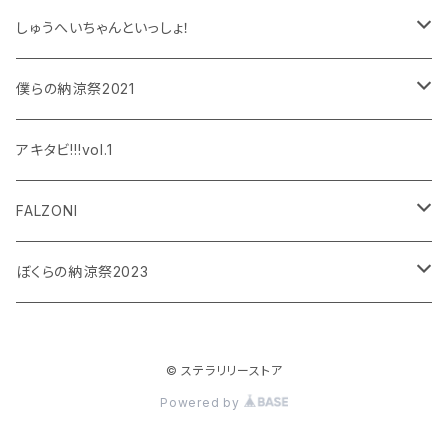
しゅうへいちゃんといっしょ！
和泉宗兵
僕らの納涼祭2021
設楽銀河
和泉宗兵
アキタビ!!!vol.1
平賀勇成
神永圭佑
FALZONI
吉岡佑
小波津亜廉
笠間淳の黄昏古書堂
ぼくらの納涼祭2023
小林竜之
瀬戸祐介
和泉宗兵
© ステラリリーストア
八島諒
八島諒
磯野大
Powered by