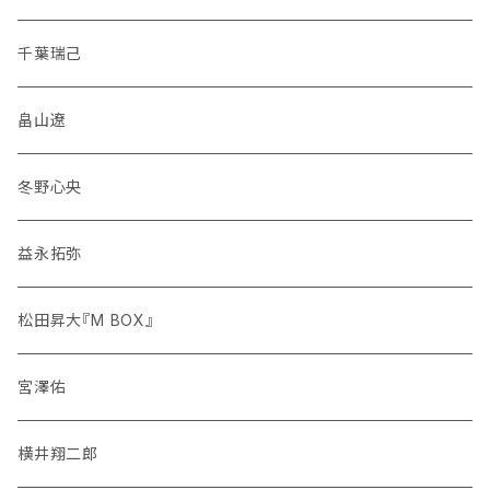
千葉瑞己
畠山遼
冬野心央
益永拓弥
松田昇大『M BOX』
宮澤佑
横井翔二郎