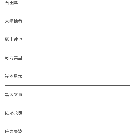
石田隼
大崎捺希
影山達也
河内美里
岸本勇太
黒木文貴
佐藤永典
佐東美波