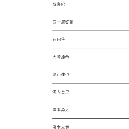
縣豪紀
五十嵐啓輔
石田隼
大崎捺希
影山達也
河内美里
岸本勇太
黒木文貴