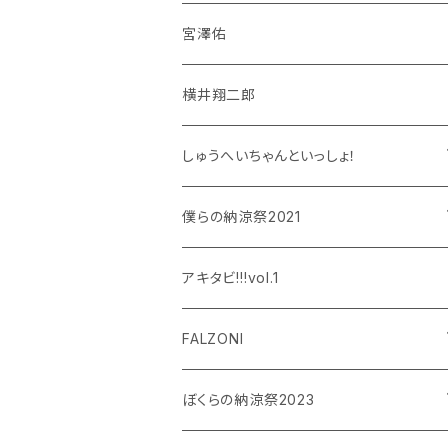
宮澤佑
横井翔二郎
しゅうへいちゃんといっしょ！
和泉宗兵
僕らの納涼祭2021
設楽銀河
和泉宗兵
アキタビ!!!vol.1
平賀勇成
神永圭佑
FALZONI
吉岡佑
小波津亜廉
笠間淳の黄昏古書堂
ぼくらの納涼祭2023