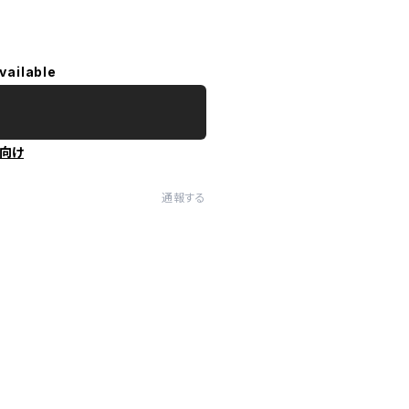
vailable
向け
通報する