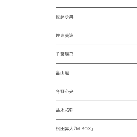
佐藤永典
佐東美波
千葉瑞己
畠山遼
冬野心央
益永拓弥
松田昇大『M BOX』