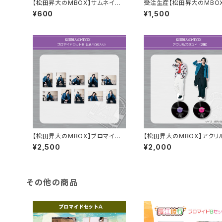
【松田昇大のMBOX】サムネイル
受注生産【松田昇大のMBO
ステッカーセット（2枚組）
コードモチーフチャーム(2種
¥600
¥1,500
【松田昇大のMBOX】ブロマイド
【松田昇大のMBOX】アクリ
セットB
ンド(2種)
¥2,500
¥2,000
その他の商品