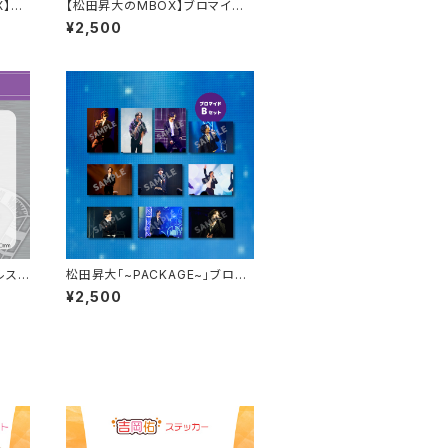
X】レ
【松田昇大のMBOX】ブロマイド
)
セットA
¥2,500
ルスタ
松田昇大「~PACKAGE~」ブロマ
イドBセット（L判10枚1組）
¥2,500