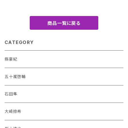
商品一覧に戻る
CATEGORY
縣豪紀
五十嵐啓輔
石田隼
大崎捺希