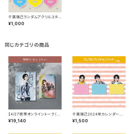
千葉瑞己ランダムアクリルスタン
ド（全３種）
¥1,000
同じカテゴリの商品
【4/27夜帯オンライントーク（1
千葉瑞己2024年カレンダーラ
分間）orボイスチェキ付】千葉瑞
ンダムランチョンマット（全3種）
¥19,140
¥1,500
己2025年4月始まりカレンダー
（壁掛け・卓上3セット）