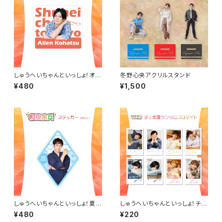
しゅうへいちゃんといっしょ！オリ
冬野心央アクリルスタンド
ジナルステッカー（小波津亜廉）
¥480
¥1,500
しゅうへいちゃんといっしょ！夏季
しゅうへいちゃんといっしょ！チェ
限定ステッカー（和泉宗兵作務
キ風ランダムブロマイド（全８
¥480
¥220
衣ver）
種）