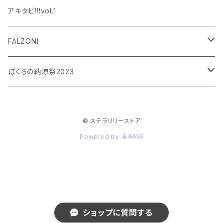
設楽銀河
和泉宗兵
アキタビ!!!vol.1
平賀勇成
神永圭佑
FALZONI
吉岡佑
小波津亜廉
笠間淳の黄昏古書堂
ぼくらの納涼祭2023
小林竜之
瀬戸祐介
和泉宗兵
© ステラリリーストア
八島諒
八島諒
磯野大
Powered by
大見拓土
横井翔二郎
栗田学武
長江崚行
松田岳
ショップに質問する
横井翔二郎
笹翼