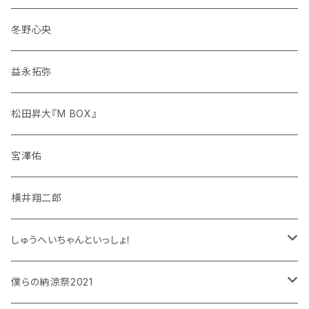
冬野心央
益永拓弥
松田昇大『M BOX』
宮澤佑
横井翔二郎
しゅうへいちゃんといっしょ！
和泉宗兵
僕らの納涼祭2021