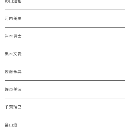
影山達也
河内美里
岸本勇太
黒木文貴
佐藤永典
佐東美波
千葉瑞己
畠山遼