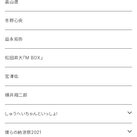
畠山遼
冬野心央
益永拓弥
松田昇大『M BOX』
宮澤佑
横井翔二郎
しゅうへいちゃんといっしょ！
和泉宗兵
僕らの納涼祭2021