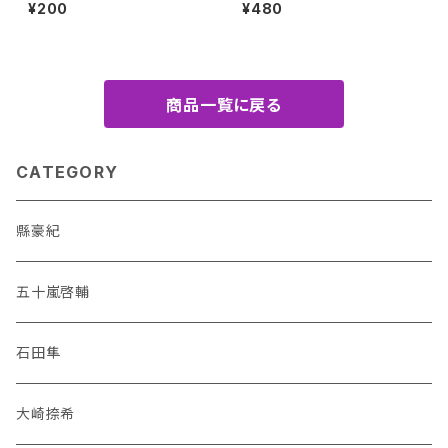
0夜チェキ風ランダムブロマイド
限定ステッカー（佐々木喜英）
¥200
¥480
（全10種）
商品一覧に戻る
CATEGORY
縣豪紀
五十嵐啓輔
石田隼
大崎捺希