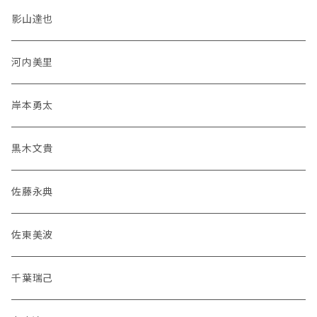
影山達也
河内美里
岸本勇太
黒木文貴
佐藤永典
佐東美波
千葉瑞己