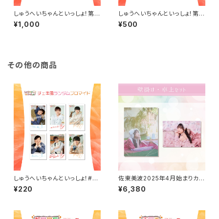
しゅうへいちゃんといっしょ！第1
しゅうへいちゃんといっしょ！第1
0夜ブロマイドB（星元裕月）
0夜オリジナルステッカー（星元
¥1,000
¥500
裕月）
その他の商品
しゅうへいちゃんといっしょ！#2
佐東美波2025年4月始まりカレ
チェキ風ランダムブロマイド（全
ンダー（壁掛け・卓上）セット
¥220
¥6,380
6種）