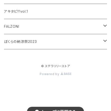
設楽銀河
和泉宗兵
アキタビ!!!vol.1
平賀勇成
神永圭佑
FALZONI
吉岡佑
小波津亜廉
笠間淳の黄昏古書堂
ぼくらの納涼祭2023
小林竜之
瀬戸祐介
和泉宗兵
© ステラリリーストア
八島諒
八島諒
磯野大
Powered by
大見拓土
横井翔二郎
栗田学武
長江崚行
松田岳