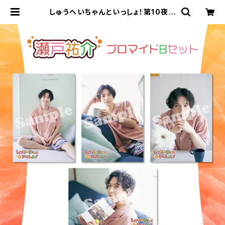
しゅうへいちゃんといっしょ！第10夜ブ
ロマイドB（瀬戸祐介） | ステラリリー
ストア