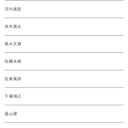
河内美里
岸本勇太
黒木文貴
佐藤永典
佐東美波
千葉瑞己
畠山遼