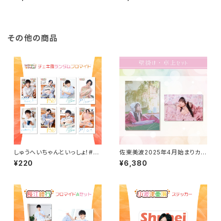
その他の商品
しゅうへいちゃんといっしょ！#3
佐東美波2025年4月始まりカレ
チェキ風ランダムブロマイド（全
ンダー（壁掛け・卓上）セット
¥220
¥6,380
8種）