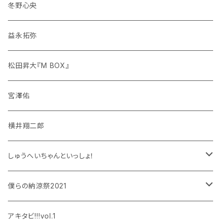
冬野心央
益永拓弥
松田昇大『M BOX』
宮澤佑
横井翔二郎
しゅうへいちゃんといっしょ！
和泉宗兵
僕らの納涼祭2021
設楽銀河
和泉宗兵
アキタビ!!!vol.1