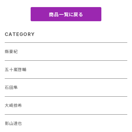
商品一覧に戻る
CATEGORY
縣豪紀
五十嵐啓輔
石田隼
大崎捺希
影山達也