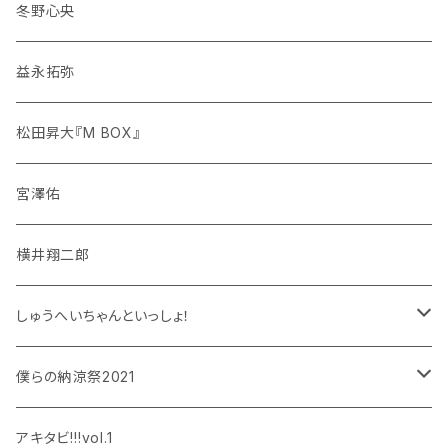
冬野心央
益永拓弥
松田昇大『M BOX』
宮澤佑
横井翔二郎
しゅうへいちゃんといっしょ！
和泉宗兵
僕らの納涼祭2021
設楽銀河
和泉宗兵
アキタビ!!!vol.1