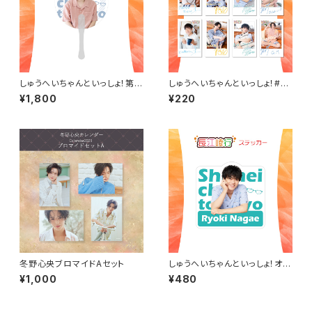
しゅうへいちゃんといっしょ！第1
しゅうへいちゃんといっしょ！#3
0夜オリジナルクリアうちわ（瀬
チェキ風ランダムブロマイド（全
¥1,800
¥220
戸祐介）
8種）
冬野心央ブロマイドAセット
しゅうへいちゃんといっしょ！オリ
ジナルステッカー（長江崚行）
¥1,000
¥480