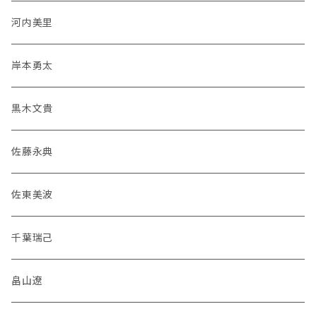
河内美里
岸本勇太
黒木文貴
佐藤永典
佐東美波
千葉瑞己
畠山遼