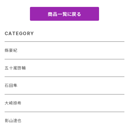
商品一覧に戻る
CATEGORY
縣豪紀
五十嵐啓輔
石田隼
大崎捺希
影山達也