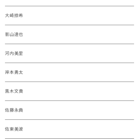
大崎捺希
影山達也
河内美里
岸本勇太
黒木文貴
佐藤永典
佐東美波