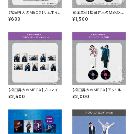
【松田昇大のMBOX】サムネイル
受注生産【松田昇大のMBOX】
ステッカーセット（2枚組）
レコードモチーフチャーム(2種)
¥600
¥1,500
【松田昇大のMBOX】ブロマイド
【松田昇大のMBOX】アクリルス
セットB
タンド(2種)
¥2,500
¥2,000