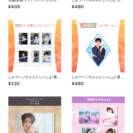
佐藤永典クリアカード（2026年
しゅうへいちゃんといっしょ！オリ
4月始まりカレンダーアザーカッ
ジナルステッカー（大見拓土）
¥400
¥480
ト）
しゅうへいちゃんといっしょ！第９
しゅうへいちゃんといっしょ！夏季
夜チェキ風ランダムブロマイド
限定ステッカー（和泉宗兵作務
¥220
¥480
（全６種）
衣ver）