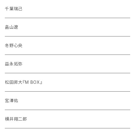
千葉瑞己
畠山遼
冬野心央
益永拓弥
松田昇大『M BOX』
宮澤佑
横井翔二郎