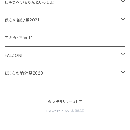
しゅうへいちゃんといっしょ！
和泉宗兵
僕らの納涼祭2021
設楽銀河
和泉宗兵
アキタビ!!!vol.1
平賀勇成
神永圭佑
FALZONI
吉岡佑
小波津亜廉
笠間淳の黄昏古書堂
ぼくらの納涼祭2023
小林竜之
瀬戸祐介
和泉宗兵
© ステラリリーストア
八島諒
八島諒
磯野大
Powered by
大見拓土
横井翔二郎
栗田学武