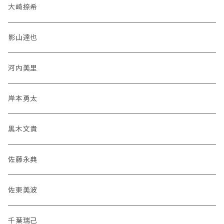
大崎捺希
影山達也
河内美里
岸本勇太
黒木文貴
佐藤永典
佐東美波
千葉瑞己