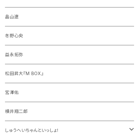
畠山遼
冬野心央
益永拓弥
松田昇大『M BOX』
宮澤佑
横井翔二郎
しゅうへいちゃんといっしょ！