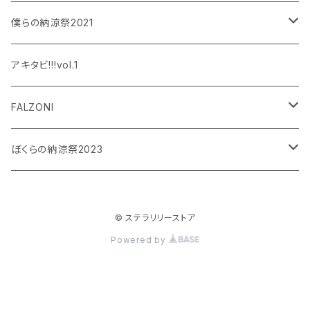
和泉宗兵
僕らの納涼祭2021
設楽銀河
和泉宗兵
アキタビ!!!vol.1
平賀勇成
神永圭佑
FALZONI
吉岡佑
小波津亜廉
笠間淳の黄昏古書堂
ぼくらの納涼祭2023
小林竜之
瀬戸祐介
和泉宗兵
© ステラリリーストア
八島諒
八島諒
磯野大
Powered by
大見拓土
横井翔二郎
栗田学武