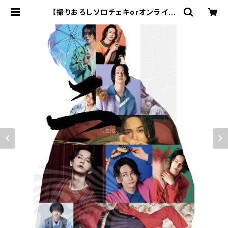
【撮りおろしソロチェキorオンライン
トーク付】横井翔二郎2nd写真集「二」
3冊セット | ステラリリーストア