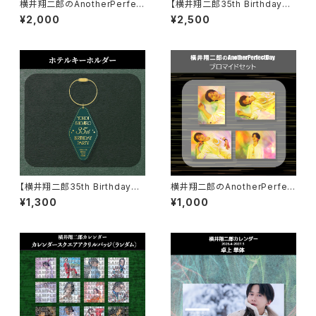
横井翔二郎のAnotherPerfect
【横井翔二郎35th BirthdayPa
Day APDayオリジナルフォトプ
rty】アクリルパネル
¥2,000
¥2,500
ロップス
【横井翔二郎35th BirthdayPa
横井翔二郎のAnotherPerfect
rty】ホテルキーホルダー
Day ブロマイドセット
¥1,300
¥1,000